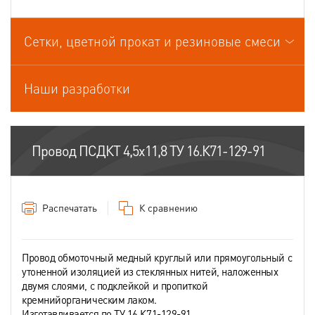
Провода связи
Сетки, цветной прокат и резиновые смеси
Провода силовые для стационарной прокладки
Провода спец.назначения
Наши разработки
Провода термоэлектродные
Шнуры шахтные
Провод ПСДКТ 4,5х11,8 ТУ 16.К71-129-91
Распечатать
К сравнению
Провод обмоточный медный круглый или прямоугольный с
утоненной изоляцией из стеклянных нитей, наложенных
двумя слоями, с подклейкой и пропиткой
кремнийорганическим лаком.
Изготавливается по ТУ 16.К71-129-91.