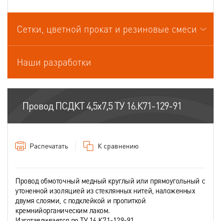
Провода связи
Сетки, цветной прокат и резиновые смеси
Провода силовые для стационарной прокладки
Провода спец.назначения
Наши разработки
Провода термоэлектродные
Шнуры шахтные
Провод ПСДКТ 4,5х7,5 ТУ 16.К71-129-91
Распечатать
К сравнению
Провод обмоточный медный круглый или прямоугольный с
утоненной изоляцией из стеклянных нитей, наложенных
двумя слоями, с подклейкой и пропиткой
кремнийорганическим лаком.
Изготавливается по ТУ 16.К71-129-91.