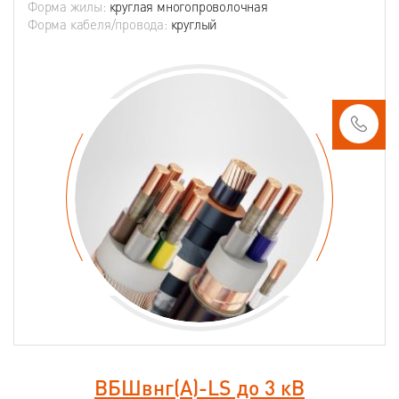
Форма жилы:
круглая многопроволочная
Форма кабеля/провода:
круглый
ВБШвнг(А)-LS до 3 кВ