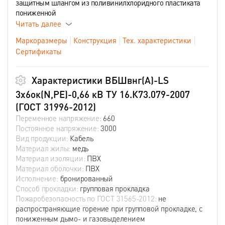
защитным шлангом из поливинилхлоридного пластиката
пониженной
Читать далее
Маркоразмеры
Конструкция
Тех. характеристики
Сертификаты
Характеристики ВБШвнг(А)-LS
3х6ок(N,PE)-0,66 кВ ТУ 16.К73.079-2007
(ГОСТ 31996-2012)
Переменное напряжение:
660
Постоянное напряжение:
3000
Вид продукции:
Кабель
Материал жилы:
медь
Материал изоляции:
ПВХ
Материал оболочки:
ПВХ
Исполнение:
бронированный
Способ прокладки:
групповая прокладка
Пожаробезопасность по ГОСТ 31565-2012:
не
распространяющие горение при групповой прокладке, с
пониженным дымо- и газовыделением