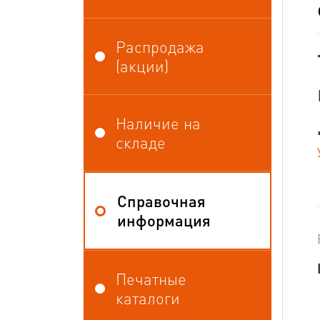
Распродажа
(акции)
Наличие на
складе
Справочная
информация
Печатные
каталоги