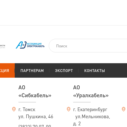
До 40
3.0
Св.40//50
3.2
//50-60
3.4
Св. 60
3.6
Расчетный наружный диаметр и масса кабелей на
кВ
Расчетный наружный диаметр и расчетная масса кабелей приведены 
с сечением экрана, указанным в таблице. Возможно изготовление ка
КЦИЯ
ПАРТНЕРАМ
ЭКСПОРТ
КОНТАКТЫ
значение которого выбирается по термической устойчивости к токам 
прокладке и эксплуатации кабелей с изоляцией из сшитого полиэтилена
АО
АО
«Сибкабель»
«Уралкабель»
Расчетный наружный диаметр и масса кабелей 
ПвП2г, АПвП2г (1х и 3х)
г. Томск
г. Екатеринбург
ул. Пушкина, 46
ул.Мельникова,
Число жил
Наружный диаметр кабеля, мм
д. 2
и ном.
(3822) 70 07-00