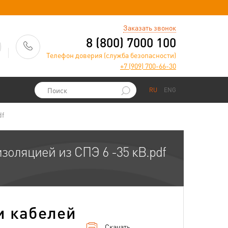
)
Заказать звонок
8 (800) 7000 100
Телефон доверия (служба безопасности)
+7 (909) 700-66-30
RU
ENG
df
золяцией из СПЭ 6 -35 кВ.pdf
и кабелей
Скачать