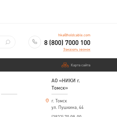
hka@holdcable.com
 напряжение 6, 10, 15, 20, 35
8 (800) 7000 100
Заказать звонок
в качестве справочного материала для кабелей
белей с увеличенным сечением экрана,
Карта сайта
короткого замыкания (см. таблицу "Указания по
 на напряжение 6, 10, 15, 20, 35 кВ").
АО «НИКИ г.
Томск»
марок ПвП, АПвП, ПвПг, АПвПг,
г. Томск
ул. Пушкина, 44
Масса 1 км кабеля
(3822) 70 09-00