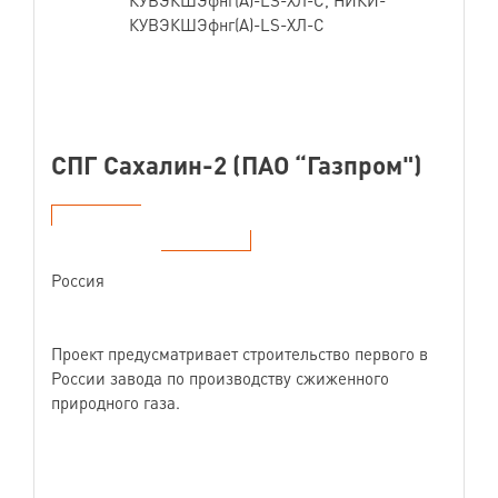
КУВЭКШЭфнг(А)-LS-ХЛ-С
СПГ Сахалин-2 (ПАО “Газпром")
Россия
Проект предусматривает строительство первого в
России завода по производству сжиженного
природного газа.
Наши партнеры: зарубежные EPC-компании и
поставщики оборудования из Республики Корея.