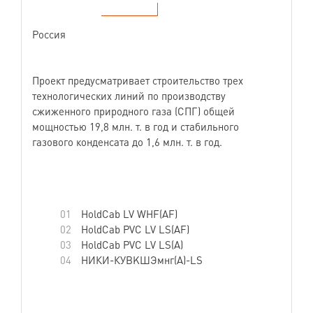
Россия
Проект предусматривает строительство трех
технологических линий по производству
сжиженного природного газа (СПГ) общей
мощностью 19,8 млн. т. в год и стабильного
газового конденсата до 1,6 млн. т. в год.
Наши партнеры: зарубежные EPC-компании и
поставщики оборудования из Германии, Франции.
HoldCab LV WHF(AF)
HoldCab PVC LV LS(AF)
HoldCab PVC LV LS(А)
НИКИ-КУВKШЭмнг(A)-LS