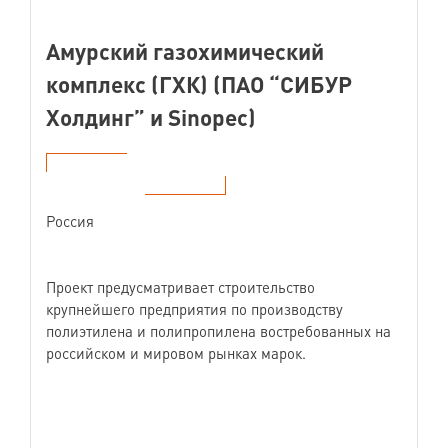
Амурский газохимический
комплекс (ГХК) (ПАО “СИБУР
Холдинг” и Sinopec)
Россия
Проект предусматривает строительство
крупнейшего предприятия по производству
полиэтилена и полипропилена востребованных на
российском и мировом рынках марок.
Наши партнеры: зарубежные EPC-компании и
поставщики оборудования из Германии, Испании,
ОАЭ, Республики Корея, Японии.