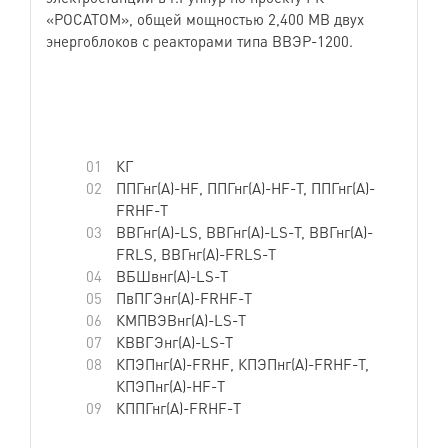
«РОСАТОМ», общей мощностью 2,400 МВ двух
энергоблоков с реакторами типа ВВЭР-1200.
Наши партнеры: зарубежные EPC-компании и
поставщики оборудования из Российской
Федерации, Народной Республики Бангладеш.
КГ
ППГнг(А)-HF, ППГнг(А)-HF-Т, ППГнг(А)-
FRHF-Т
ВВГнг(А)-LS, ВВГнг(А)-LS-Т, ВВГнг(А)-
FRLS, ВВГнг(А)-FRLS-Т
ВБШвнг(А)-LS-Т
ПвПГЭнг(А)-FRHF-Т
КМПВЭВнг(А)-LS-T
КВВГЭнг(А)-LS-Т
КПЭПнг(А)-FRHF, КПЭПнг(А)-FRHF-Т,
КПЭПнг(А)-HF-Т
КППГнг(А)-FRHF-Т