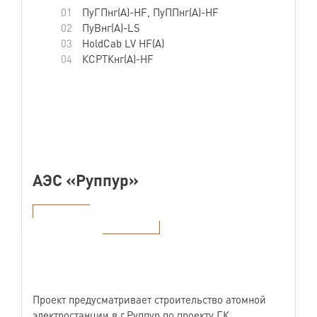
ПуГПнг(А)-HF, ПуППнг(А)-HF
ПуВнг(А)-LS
HoldCab LV HF(A)
КСРТКнг(А)-HF
АЭС «Руппур»
Народная Республика Бангладеш
Проект предусматривает строительство атомной
электростанции в г.Руппур по проекту ГК