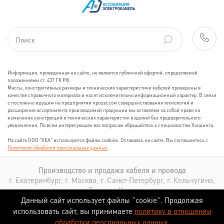
Информация, приведенная на сайте, не является публичной офертой, определяемой
положениями ст. 437 ГК РФ.
Массы, конструктивные размеры и технические характеристики кабелей приведены в
качестве справочного материала и носят исключительно информационный характер. В связи
с постоянно идущим на предприятии процессом совершенствования технологий и
расширения ассортимента производимой продукции мы оставляем за собой право на
изменение конструкций и технических характеристик изделий без предварительного
уведомления. По всем интересующим вас вопросам обращайтесь к специалистам Холдинга.
На сайте ООО "ХКА" используются файлы cookies. Оставаясь на сайте, Вы соглашаетесь с
Политикой обработки персональных данных
.
Производство и продажа кабеля и провода
г. Екатеринбург, г. Москва, г. Санкт-Петербург, г. Кольчугино,
г. Томск, г. Казань
Данный сайт использует файлы “cookie”. Продолжая
использовать сайт, вы принимаете
политику в отношении
обработки персональных данных
.