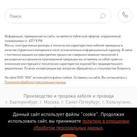
Информация, приведенная на сайте, не является публичной офертой, определяемой
положениями ст. 437 ГК РФ.
Массы, конструктивные размеры и технические характеристики кабелей приведены в
качестве справочного материала и носят исключительно информационный характер. В связи
с постоянно идущим на предприятии процессом совершенствования технологий и
расширения ассортимента производимой продукции мы оставляем за собой право на
изменение конструкций и технических характеристик изделий без предварительного
уведомления. По всем интересующим вас вопросам обращайтесь к специалистам Холдинга.
На сайте ООО "ХКА" используются файлы cookies. Оставаясь на сайте, Вы соглашаетесь с
Политикой обработки персональных данных
.
Производство и продажа кабеля и провода
г. Екатеринбург, г. Москва, г. Санкт-Петербург, г. Кольчугино,
г. Томск, г. Казань
Данный сайт использует файлы “cookie”. Продолжая
использовать сайт, вы принимаете
политику в отношении
обработки персональных данных
.