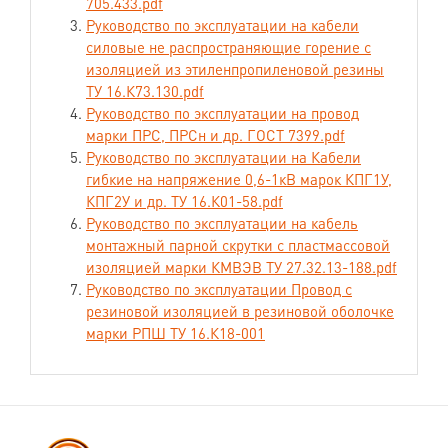
705.433.pdf
электрических сетях напряжением
Руководство по эксплуатации на кабели
660 В переменного тока частотой 50
силовые не распространяющие горение с
Гц или 1000 В постоянного тока.
изоляцией из этиленпропиленовой резины
Кабели предназначены для
ТУ 16.К73.130.pdf
прокладки внутри помещений, в
Руководство по эксплуатации на провод
каналах, туннелях, в условиях
марки ПРС, ПРСн и др. ГОСТ 7399.pdf
отсутствия механических
Руководство по эксплуатации на Кабели
воздействий на кабели, если кабели
гибкие на напряжение 0,6-1кВ марок КПГ1У,
не подвергаются значительным
КПГ2У и др. ТУ 16.К01-58.pdf
растягивающим условиям.
Руководство по эксплуатации на кабель
монтажный парной скрутки с пластмассовой
Номинальное сечение основных
изоляцией марки КМВЭВ ТУ 27.32.13-188.pdf
2
жил кабелей, мм
:
Руководство по эксплуатации Провод с
1,0;.1,5; 2,5; 4; 6; 10; 16; 25; 35; 50;
резиновой изоляцией в резиновой оболочке
70; 95; 120; 150; 185, 240, 300, 400.
марки РПШ ТУ 16.К18-001
Число токопроводящих жил:
от 1 до 4.