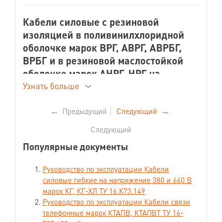
Кабели силовые с резиновой
изоляцией в поливинилхлоридной
оболочке марок ВРГ, АВРГ, АВРБГ,
ВРБГ и в резиновой маслостойкой
оболочке марок АНРГ, НРГ на
напряжение 660 В
Узнать больше
ГОСТ 433-73 «Кабели силовые с
резиновой изоляцией. Технические
←
Предыдущий
Следующий
→
условия»
Следующий
Популярные документы
Класс пожарной опасности по ГОСТ 31565-
2012:
О1.8.2.5.4
Руководство по эксплуатации Кабели
силовые гибкие на напряжение 380 и 660 В
марок КГ, КГ-ХЛ ТУ 16.К73.149
Назначение
Руководство по эксплуатации Кабели связи
Кабели предназначены для
телефонные марок КТАПВ, КТАПВТ ТУ 16-
неподвижной прокладки в