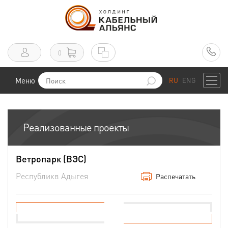
0
Меню
RU
ENG
Реализованные проекты
Ветропарк (ВЭС)
Республикв Адыгея
Распечатать