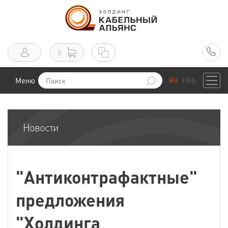
0
Меню
RU
ENG
Новости
"Антиконтрафактные"
предложения
"Холдинга