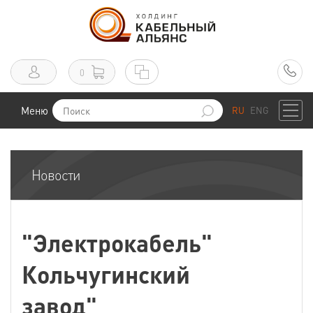
0
Меню
RU
ENG
Новости
"Электрокабель"
Кольчугинский
завод"