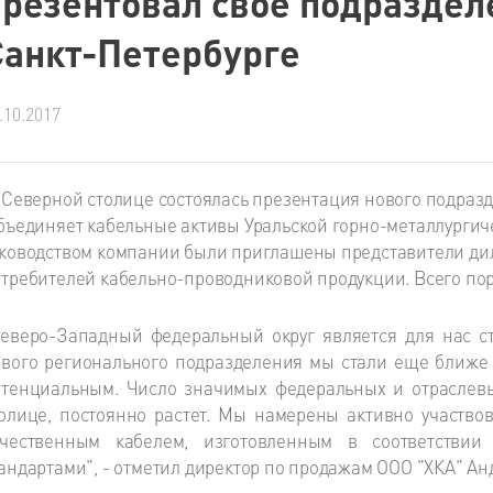
презентовал свое подраздел
Санкт-Петербурге
.10.2017
 Северной столице состоялась презентация нового подраз
бъединяет кабельные активы Уральской горно-металлургиче
ководством компании были приглашены представители ди
требителей кабельно-проводниковой продукции. Всего пор
еверо-Западный федеральный округ является для нас с
вого регионального подразделения мы стали еще ближе
тенциальным. Число значимых федеральных и отраслевы
олице, постоянно растет. Мы намерены активно участвов
ачественным кабелем, изготовленным в соответстви
андартами", - отметил директор по продажам ООО "ХКА" Ан