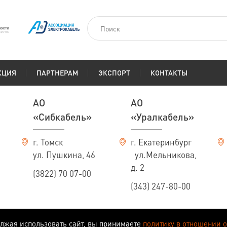
КЦИЯ
ПАРТНЕРАМ
ЭКСПОРТ
КОНТАКТЫ
АО
АО
«Сибкабель»
«Уралкабель»
г. Томск
г. Екатеринбург
ул. Пушкина, 46
ул.Мельникова,
д. 2
(3822) 70 07-00
(343) 247-80-00
олжая использовать сайт, вы принимаете
политику в отношении 
еляемой положениями ст. 437 ГК РФ.