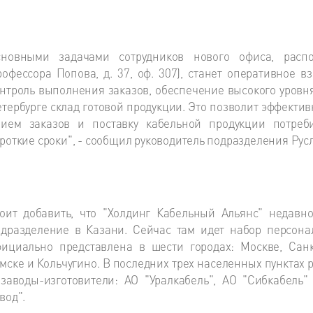
сновными задачами сотрудников нового офиса, расп
офессора Попова, д. 37, оф. 307), станет оперативное 
нтроль выполнения заказов, обеспечение высокого уровня
тербурге склад готовой продукции. Это позволит эффектив
рием заказов и поставку кабельной продукции потреб
роткие сроки", - сообщил руководитель подразделения Рус
оит добавить, что "Холдинг Кабельный Альянс" недавн
дразделение в Казани. Сейчас там идет набор персона
ициально представлена в шести городах: Москве, Санкт
мске и Кольчугино. В последних трех населенных пунктах
заводы-изготовители: АО "Уралкабель", АО "Сибкабель"
вод".