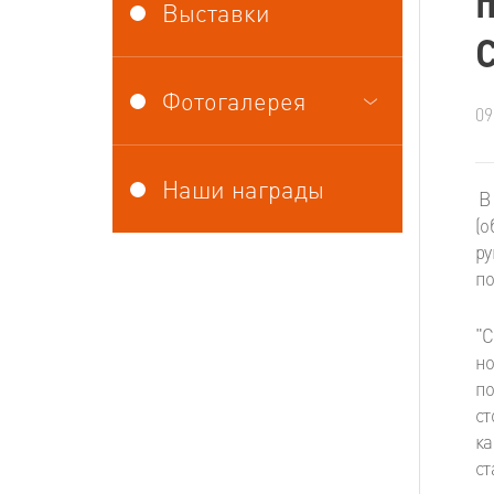
Выставки
Фотогалерея
09
Наши награды
В
(о
ру
по
"С
но
по
ст
к
ст