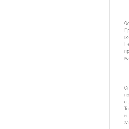
О
Пр
ко
Пе
п
ко
Ст
по
оф
То
и 
за