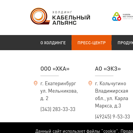
О ХОЛДИНГЕ
ПРЕСС-ЦЕНТР
ПРОДУ
ООО «ХКА»
АО «ЭКЗ»
г. Екатеринбург
г. Кольчугино
ул. Мельникова,
Владимирская
д. 2
обл., ул. Карла
Маркса, д.3
(343) 283-33-33
(49245) 9-53-33
Данный сайт использует файлы “cookie”. Прод
Информация, приведенная на сайте, не является публичной офертой, опред