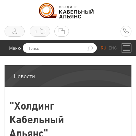
0
Меню
RU
ENG
Новости
"Холдинг
Кабельный
Альянс"