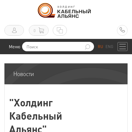
0
Меню
RU
ENG
Новости
"Холдинг
Кабельный
Альянс"