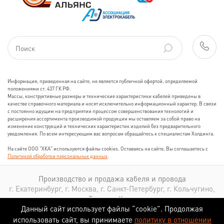
Информация, приведенная на сайте, не является публичной офертой, определяемой
положениями ст. 437 ГК РФ.
Массы, конструктивные размеры и технические характеристики кабелей приведены в
качестве справочного материала и носят исключительно информационный характер. В связи
с постоянно идущим на предприятии процессом совершенствования технологий и
расширения ассортимента производимой продукции мы оставляем за собой право на
изменение конструкций и технических характеристик изделий без предварительного
уведомления. По всем интересующим вас вопросам обращайтесь к специалистам Холдинга.
На сайте ООО "ХКА" используются файлы cookies. Оставаясь на сайте, Вы соглашаетесь с
Политикой обработки персональных данных
.
Производство и продажа кабеля и провода
г. Екатеринбург, г. Москва, г. Санкт-Петербург, г. Кольчугино,
г. Томск, г. Казань
Данный сайт использует файлы “cookie”. Продолжая
использовать сайт, вы принимаете
политику в отношении