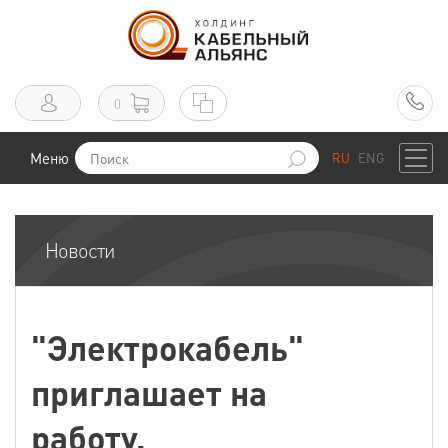
0
Меню
RU
ENG
Новости
"Электрокабель"
приглашает на
работу.