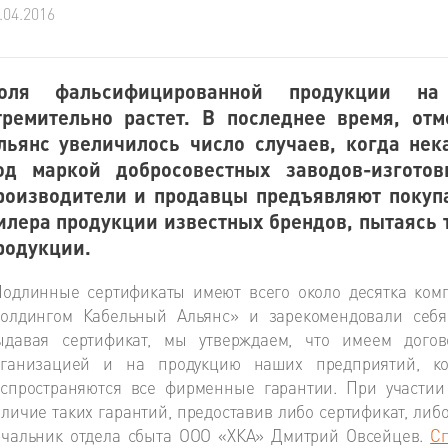
.04.2016
оля фальсифицированной продукции на
тремительно растет. В последнее время, от
льянс увеличилось число случаев, когда не
од маркой добросовестных заводов-изготов
роизводители и продавцы предъявляют покуп
илера продукции известных брендов, пытаясь 
родукции.
одлинные сертификаты имеют всего около десятка комп
Холдингом Кабельный Альянс» и зарекомендовали себя
ыдавая сертификат, мы утверждаем, что имеем дог
рганизацией и на продукцию наших предприятий, кот
аспространяются все фирменные гарантии. При участии
личие таких гарантий, предоставив либо сертификат, либ
ачальник отдела сбыта ООО «ХКА» Дмитрий Овсейцев.
С