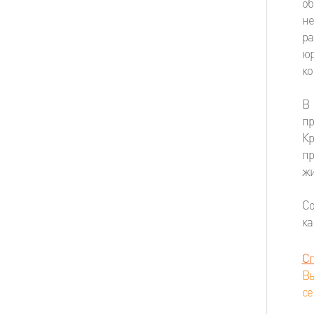
о
н
ра
юр
ко
В
пр
К
пр
жи
Со
ка
Сп
В
се