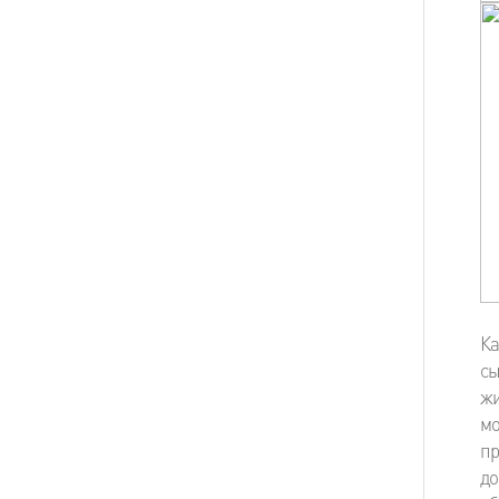
Ка
сы
жи
мо
пр
д