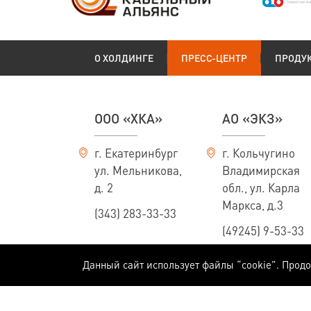
О ХОЛДИНГЕ
ПРЕСС-ЦЕНТР
ПРОДУ
ООО «ХКА»
АО «ЭКЗ»
г. Екатеринбург
г. Кольчугино
ул. Мельникова,
Владимирская
д. 2
обл., ул. Карла
Маркса, д.3
(343) 283-33-33
(49245) 9-53-33
Данный сайт использует файлы “cookie”. Прод
Информация, приведенная на сайте, не является публичной офертой, опред
Массы, конструктивные размеры и технические характеристики кабелей пр
технологий и расширения ассортимента производимой продукции мы оставля
специалистам Холдинга.