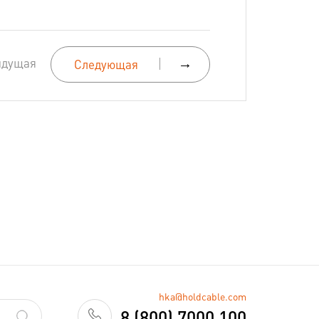
ыдущая
→
Следующая
hka@holdcable.com
8 (800) 7000 100