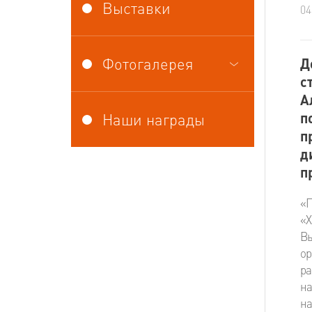
Выставки
04
Фотогалерея
Д
с
А
п
Наши награды
п
д
п
«П
«
В
о
р
на
н