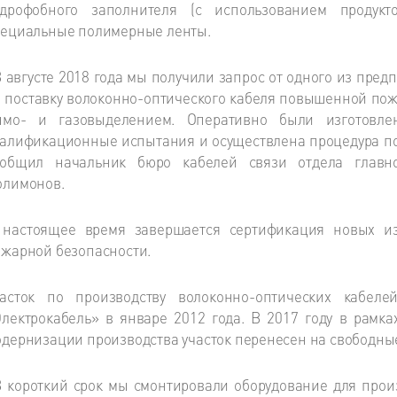
идрофобного заполнителя (с использованием продукт
пециальные полимерные ленты.
 августе 2018 года мы получили запрос от одного из пред
 поставку волоконно-оптического кабеля повышенной пож
ымо- и газовыделением. Оперативно были изготовле
алификационные испытания и осуществлена процедура пос
ообщил начальник бюро кабелей связи отдела главн
олимонов.
 настоящее время завершается сертификация новых из
жарной безопасности.
часток по производству волоконно-оптических каб
лектрокабель» в январе 2012 года. В 2017 году в рам
дернизации производства участок перенесен на свободны
 короткий срок мы смонтировали оборудование для про