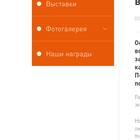
Выставки
03
Фотогалерея
О
в
Наши награды
з
к
П
п
Ра
зе
Но
он
то