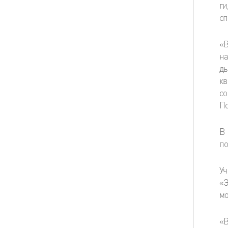
г
с
«В
на
д
кв
с
П
В
по
У
«Э
мо
«В