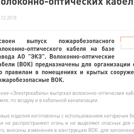
волоконно-оптических кабе
.12.2018
своен выпуск пожаробезопасного
олоконно-оптического кабеля на базе
авода АО "ЭКЗ". Волоконно-оптические
абели (ВОК) предназначены для организации
о правилам в помещениях и крытых сооруже
ожаробезопасные ВОК.
нее «Электрокабель» выпускал волоконно-оптические каб
мле, по воздуху и в кабельной канализации.
вые изделия изготовлены с использованием негорючих б
и не распространяют огонь и не выделяют опасных для ч
го, внесены изменения в конструкцию ВОК: для заполнен