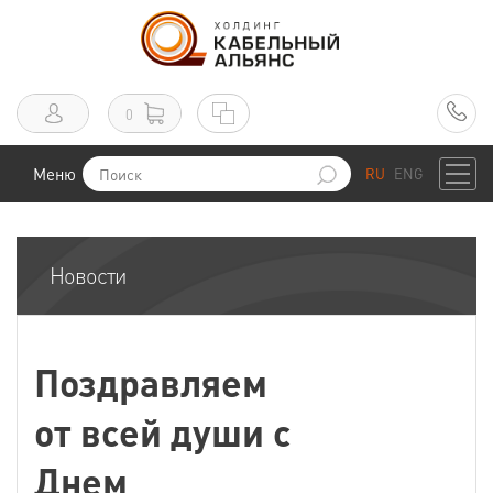
0
Меню
RU
ENG
Новости
Поздравляем
от всей души с
Днем