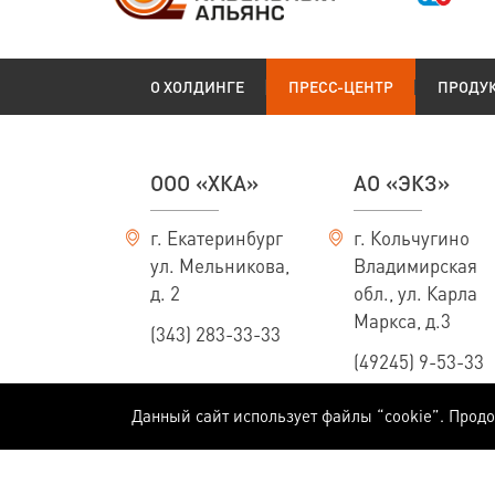
О ХОЛДИНГЕ
ПРЕСС-ЦЕНТР
ПРОДУ
ООО «ХКА»
АО «ЭКЗ»
г. Екатеринбург
г. Кольчугино
ул. Мельникова,
Владимирская
д. 2
обл., ул. Карла
Маркса, д.3
(343) 283-33-33
(49245) 9-53-33
Данный сайт использует файлы “cookie”. Прод
Информация, приведенная на сайте, не является публичной офертой, опред
Массы, конструктивные размеры и технические характеристики кабелей пр
технологий и расширения ассортимента производимой продукции мы оставля
специалистам Холдинга.