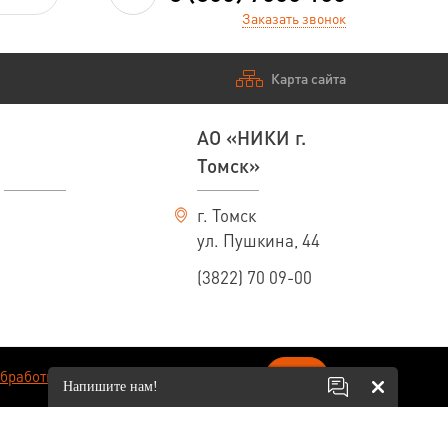
Заказать звонок
Карта сайта
АО «НИКИ г.
Томск»
г. Томск
ул. Пушкина, 44
(3822) 70 09-00
ОК
обработки персональных данных
.
Напишите нам!
вязи с постоянно идущим на предприятии процессом совершенствования
ительного уведомления. По всем интересующим вас вопросам обращайтесь к