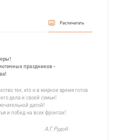
Распечатать
неры!
иотичных праздников -
ва!
ство тех, кто и в мирное время готов
его дела и своей семьи!
мечательной датой!
ья и побед на всех фронтах!
ХКА” А.Г. Рудой