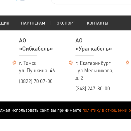
КЦИЯ
ПАРТНЕРАМ
ЭКСПОРТ
КОНТАКТЫ
АО
АО
«Сибкабель»
«Уралкабель»
г. Томск
г. Екатеринбург
ул. Пушкина, 46
ул.Мельникова,
д. 2
(3822) 70 07-00
(343) 247-80-00
олжая использовать сайт, вы принимаете
политику в отношении 
еляемой положениями ст. 437 ГК РФ.
иведены в качестве справочного материала и носят исключительно информационный характер. В с
ем за собой право на изменение конструкций и технических характеристик изделий без предвар