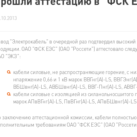
прошли аттестацию в "ФСК 
.10.2013
вод "Электрокабель" в очередной раз подтвердил высокий 
одукции. ОАО "ФСК ЕЭС" (ОАО "Россети") аттестовало сле
О "ЭКЗ":
кабели силовые, не распространяющие горение, с н
нпаряжение 0,66 и 1 кВ марок ВВГнг(А)-LS, ВВГЭнг(А)
ВБШвнг(А)-LS, АВБШвнг(А)-LS, ВВГ-Пнг(А)-LS, АВВГ-
кабели силовые с изоляцией из силанольносшитого 
марок АПвВГнг(А)-LS, ПвВГнг(А)-LS, АПвБШвнг(А)-LS
 заключению аттестационной комиссии, кабели полностью 
полнительным требованиям ОАО "ФСК ЕЭС" (ОАО "Россети)