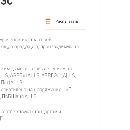
ЕЭС"
Распечатать
урочень качества своей
дующую продукцию, производимую на
изким дымо-и газовыделением на
-LS, АВВГнг(А)-LS, АВВГЭнг(А)-LS,
Пнг(А)-LS;
полиэтилена на напряжение 1 кВ
, ПвБШвнг(А)-LS.
соответствуют стандартам и
".