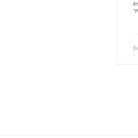
Ат
"Р
Ве