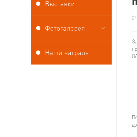
Выставки
04
Фотогалерея
За
пр
Наши награды
ОА
По
до