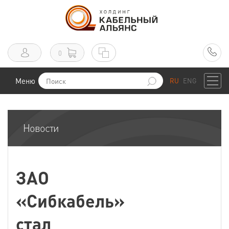
0
Меню
RU
ENG
Новости
ЗАО
«Сибкабель»
стал