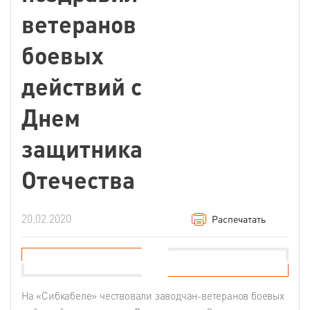
ветеранов
боевых
действий с
Днем
защитника
Отечества
20.02.2020
Распечатать
На «Сибкабеле» чествовали заводчан-ветеранов боевых