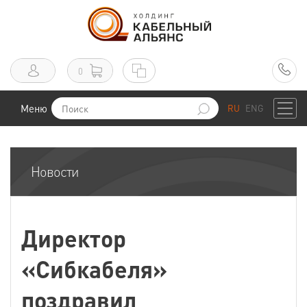
0
Меню
RU
ENG
Новости
Директор
«Сибкабеля»
поздравил