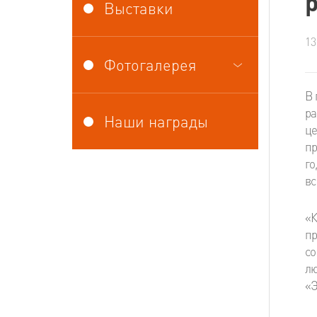
Выставки
13
Фотогалерея
В 
ра
Наши награды
ц
пр
го
вс
«К
пр
со
лю
«Э