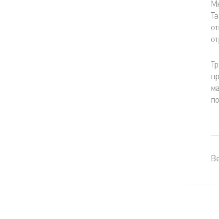
Мн
Та
от
от
Тр
пр
ма
по
Ве