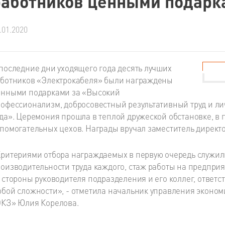
работников ценными подарк
.01.2020
последние дни уходящего года десять лучших
ботников «Электрокабеля» были награждены
енными подарками за «Высокий
офессионализм, добросовестный результативный труд и ли
да». Церемония прошла в теплой дружеской обстановке, в 
помогательных цехов. Награды вручал заместитель директ
ритериями отбора награждаемых в первую очередь служил
оизводительности труда каждого, стаж работы на предпри
 стороны руководителя подразделения и его коллег, ответс
бой сложности», - отметила начальник управления эконом
КЗ» Юлия Корелова.