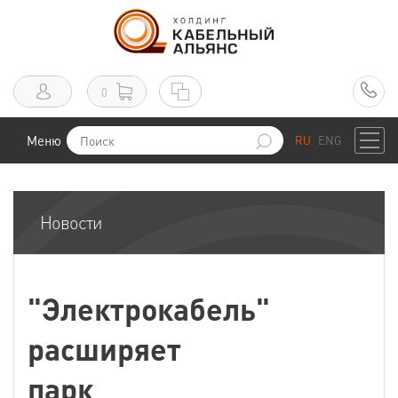
0
Меню
RU
ENG
Новости
"Электрокабель"
расширяет
парк