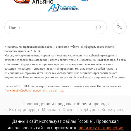
Информация, приведенная на сайте, не является публичной офертой, определяемой
положениями ст. 437 ГК РФ.
Массы, конструктивные размеры и технические характеристики кабелей приведены в
качестве справочного материала и носят исключительно информационный характер. В связи
с постоянно идущим на предприятии процессом совершенствования технологий и
расширения ассортимента производимой продукции мы оставляем за собой право на
изменение конструкций и технических характеристик изделий без предварительного
уведомления. По всем интересующим вас вопросам обращайтесь к специалистам Холдинга.
На сайте ООО "ХКА" используются файлы cookies. Оставаясь на сайте, Вы соглашаетесь с
Политикой обработки персональных данных
.
Производство и продажа кабеля и провода
г. Екатеринбург, г. Москва, г. Санкт-Петербург, г. Кольчугино,
г. Томск, г. Казань
Данный сайт использует файлы “cookie”. Продолжая
использовать сайт, вы принимаете
политику в отношении