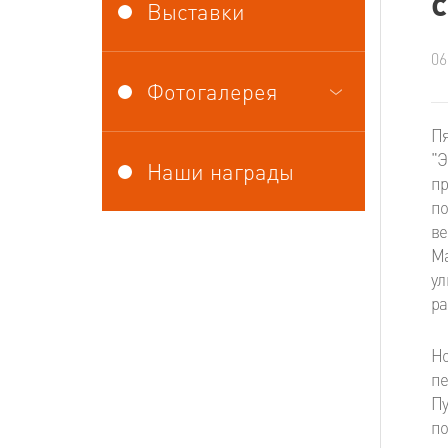
Выставки
06
Фотогалерея
Пя
"Э
Наши награды
пр
по
ве
Ма
ул
ра
Но
пе
Пу
по