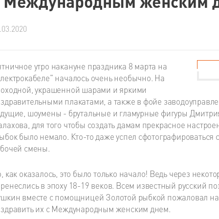
с Международным женским 
.03.2020
тничное утро накануне праздника 8 марта на
лектрокабеле" началось очень необычно. На
оходной, украшенной шарами и яркими
здравительными плакатами, а также в фойе заводоуправле
дущие, шоумены - брутальные и гламурные фигуры Дмитрия
лахова, для того чтобы создать дамам прекрасное настроен
ыбок было немало. Кто-то даже успел сфотографироваться 
бочей смены.
, как оказалось, это было только начало! Ведь через нек
ренеслись в эпоху 18-19 веков. Всем известный русский п
шкин вместе с помощницей Золотой рыбкой пожаловал на 
здравить их с Международным женским днем.