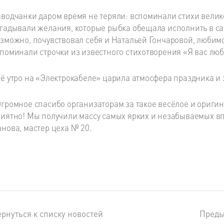
водчанки даром время не теряли: вспоминали стихи велико
гадывали желания, которые рыбка обещала исполнить в са
зможно, почувствовал себя и Натальей Гончаровой, люби
поминали строчки из известного стихотворения «Я вас лю
ё утро на «Электрокабеле» царила атмосфера праздника и 
громное спасибо организаторам за такое весёлое и ориги
иятно! Мы получили массу самых ярких и незабываемых вп
нова, мастер цеха № 20.
рнуться к списку новостей
Пред