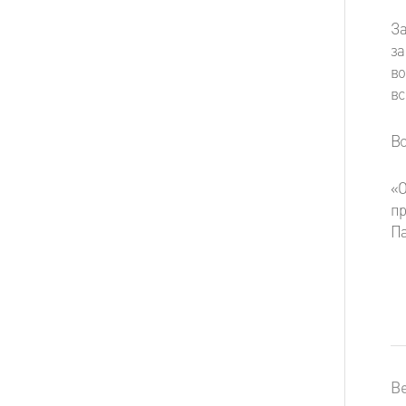
За
за
во
вс
Вс
«О
пр
Па
Ве