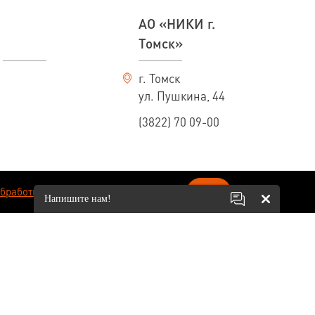
АО «НИКИ г.
Томск»
г. Томск
ул. Пушкина, 44
(3822) 70 09-00
ОК
обработки персональных данных
.
Напишите нам!
вязи с постоянно идущим на предприятии процессом совершенствования
ительного уведомления. По всем интересующим вас вопросам обращайтесь к
Сопровождение сайта