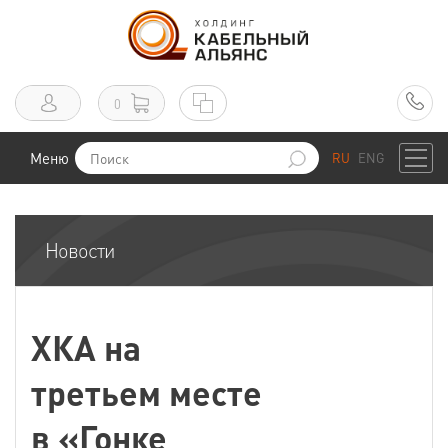
0
Меню
RU
ENG
Новости
ХКА на
третьем месте
в «Гонке