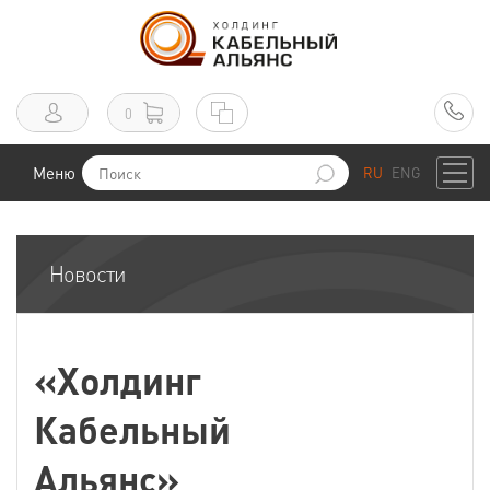
0
Меню
RU
ENG
Новости
«Холдинг
Кабельный
Альянс»