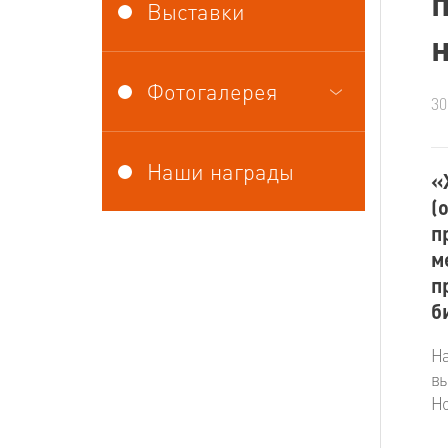
Выставки
Фотогалерея
30
Наши награды
«
(
п
м
п
б
Н
вы
Ho