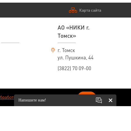
Карта сайта
АО «НИКИ г.
Томск»
г. Томск
ул. Пушкина, 44
(3822) 70 09-00
ОК
обработки персональных данных
.
Напишите нам!
вязи с постоянно идущим на предприятии процессом совершенствования
ительного уведомления. По всем интересующим вас вопросам обращайтесь к