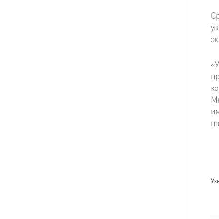
С
у
эк
«
п
ко
М
им
на
Уз