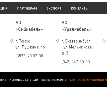
КЦИЯ
ПАРТНЕРАМ
ЭКСПОРТ
КОНТАКТЫ
АО
АО
«Сибкабель»
«Уралкабель»
г. Томск
г. Екатеринбург
ул. Пушкина, 46
ул.Мельникова,
д. 2
(3822) 70 07-00
(343) 247-80-00
олжая использовать сайт, вы принимаете
политику в отношении 
еляемой положениями ст. 437 ГК РФ.
иведены в качестве справочного материала и носят исключительно информационный характер. В с
ем за собой право на изменение конструкций и технических характеристик изделий без предвар
глашаетесь с
Политикой обработки персональных данных
.