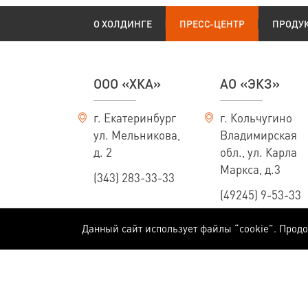
О ХОЛДИНГЕ
ПРЕСС-ЦЕНТР
ПРОДУ
ООО «ХКА»
АО «ЭКЗ»
г. Екатеринбург
г. Кольчугино
ул. Мельникова,
Владимирская
д. 2
обл., ул. Карла
Маркса, д.3
(343) 283-33-33
(49245) 9-53-33
Данный сайт использует файлы “cookie”. Прод
Информация, приведенная на сайте, не является публичной офертой, опред
Массы, конструктивные размеры и технические характеристики кабелей пр
технологий и расширения ассортимента производимой продукции мы оставля
специалистам Холдинга.
На сайте ООО "ХКА" используются файлы cookies. Оставаясь на сайте, Вы со