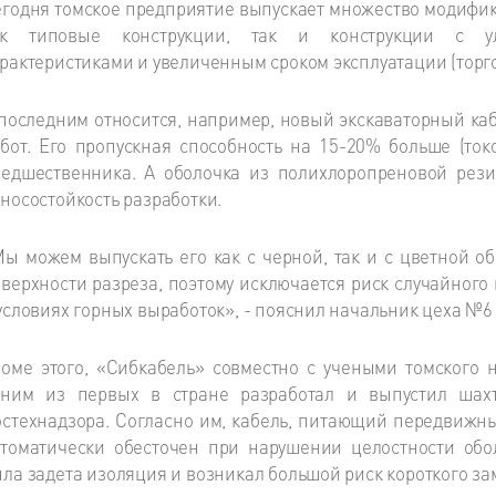
годня томское предприятие выпускает множество модифик
ак типовые конструкции, так и конструкции с ул
рактеристиками и увеличенным сроком эксплуатации (торг
последним относится, например, новый экскаваторный ка
бот. Его пропускная способность на 15-20% больше (ток
едшественника. А оболочка из полихлоропреновой рези
носостойкость разработки.
ы можем выпускать его как с черной, так и с цветной о
верхности разреза, поэтому исключается риск случайного
условиях горных выработок», - пояснил начальник цеха №
оме этого, «Сибкабель» совместно с учеными томского н
дним из первых в стране разработал и выпустил шах
стехнадзора. Согласно им, кабель, питающий передвиж
томатически обесточен при нарушении целостности обо
ла задета изоляция и возникал большой риск короткого з