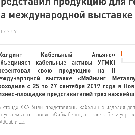
представил продукцию для г
на международной выставке
.09.2019
Холдинг Кабельный Альянс»
объединяет кабельные активы УГМК)
резентовал свою продукцию на II
еждународной выставке «Майнинг. Металлу
роходила с 25 по 27 сентября 2019 года в Но
изнес-площадке представителей трех важнейш
а стенде ХКА были представлены кабельные изделия дл
пускаемые на заводе «Сибкабель», а также кабели управ
ldCab и др.