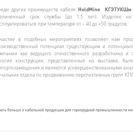
реди других преимуществ кабеля
HoldMine КГЭТУКШм
величенный срок службы (до 1,5 лет). Изделие не
сплуатироваться при температуре от – 40 до +50 градусов.
Участие в подобных мероприятиях позволяет нам про
роизводственный потенциал существующим и потенциаль
мпании как ведущего отечественного разработчика и п
ногие конструкции, представленные на выставке, бы
портозамещения и являются усовершенствованными анал
чальник отдела по продвижению перспективных групп КП
нать больше о кабельной продукции для горнорудной промышленности м