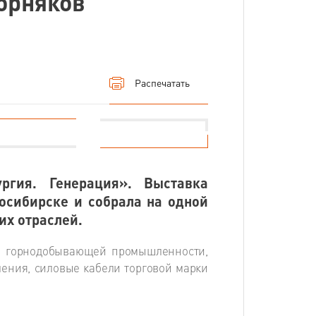
орняков
Распечатать
ргия. Генерация». Выставка
восибирске и собрала на одной
их отраслей.
я горнодобывающей промышленности,
ления, силовые кабели торговой марки