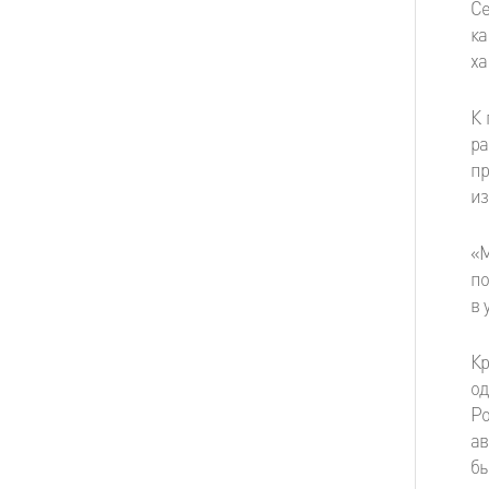
Се
к
ха
К 
ра
пр
из
«М
по
в 
Кр
о
Ро
ав
бы