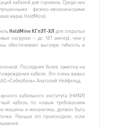
аций кабелей для горняков. Среди них
учшенными физико-механическими
овая марка HoldMine).
бель
HoldMine КГпЭТ-ХЛ
для открытых
овые нагрузки – до 187 ампер), чем у
ны обеспечивает высокую гибкость и
болочкой. Последняя более заметна на
 повреждения кабеля. Это очень важно
6 АО «Сибкабель» Анатолий Нейфельд.
аучного кабельного института (НИКИ)
тный кабель по новым требованиям
ные машины и механизмы, должен быть
лочки. Раньше это происходило, если
амыкания.