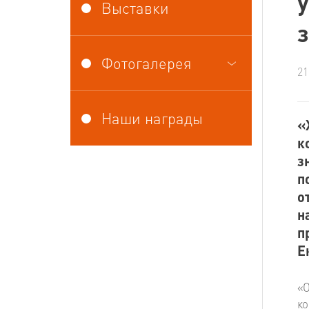
Выставки
Фотогалерея
21
Наши награды
«
к
з
п
о
н
п
Е
«О
ко