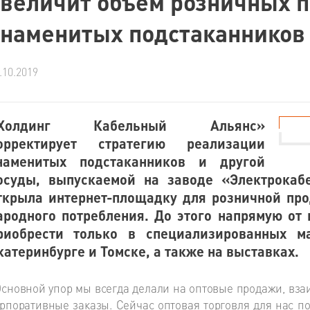
увеличит объем розничных 
знаменитых подстаканников
.10.2019
Холдинг Кабельный Альянс»
орректирует стратегию реализации
наменитых подстаканников и другой
осуды, выпускаемой на заводе «Электрокаб
ткрыла интернет-площадку для розничной пр
ародного потребления. До этого напрямую от
риобрести только в специализированных м
катеринбурге и Томске, а также на выставках.
сновной упор мы всегда делали на оптовые продажи, вза
рпоративные заказы. Сейчас оптовая торговля для нас п