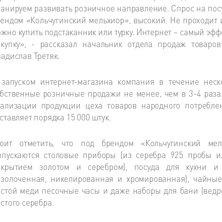
анируем развивать розничное направление. Спрос на пос
ендом «Кольчугинский мельхиор», высокий. Не проходит 
жно купить подстаканник или турку. Интернет – самый эф
окупку», - рассказал начальник отдела продаж товаро
адислав Третяк.
 запуском интернет-магазина компания в течение неск
бственные розничные продажи не менее, чем в 3-4 раз
еализации продукции цеха товаров народного потребле
ставляет порядка 15 000 штук.
тоит отметить, что под брендом «Кольчугинский мел
ыпускаются столовые приборы (из серебра 925 пробы и
окрытием золотом и серебром), посуда для кухни и 
золоченная, никелированная и хромированная), чайные
стой меди песочные часы и даже наборы для бани (ведро
стого серебра.