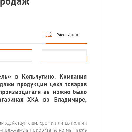
продаж
Распечатать
ель» в Кольчугино. Компания
одажи продукции цеха товаров
 производителя ее можно было
агазинах ХКА во Владимире,
имодействуя с дилерами или выполняя
о-прежнему в приоритете, но мы также