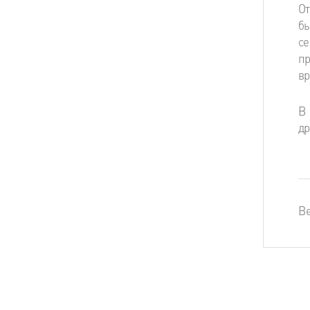
От
бы
се
пр
вр
В 
др
Ве