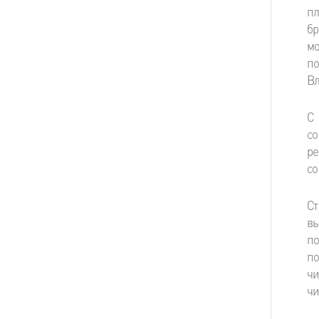
пл
бр
мо
п
Вл
С
со
р
со
С
в
п
по
чи
чи