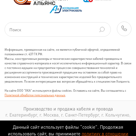
Информация, приведенная на сайте, не является публичной офертой, определяемой
положениями ст. 437 ГК РФ.
Массы, конструктивные размеры и технические характеристики кабелей приведены в
качестве справочного материала и носят исключительно информационный характер. В связи
с постоянно идущим на предприятии процессом совершенствования технологий и
расширения ассортимента производимой продукции мы оставляем за собой право на
изменение конструкций и технических характеристик изделий без предварительного
уведомления. По всем интересующим вас вопросам обращайтесь к специалистам Холдинга.
На сайте ООО "ХКА" используются файлы cookies. Оставаясь на сайте, Вы соглашаетесь с
Политикой обработки персональных данных
.
Производство и продажа кабеля и провода
г. Екатеринбург, г. Москва, г. Санкт-Петербург, г. Кольчугино,
г. Томск, г. Казань
Данный сайт использует файлы “cookie”. Продолжая
использовать сайт, вы принимаете
политику в отношении