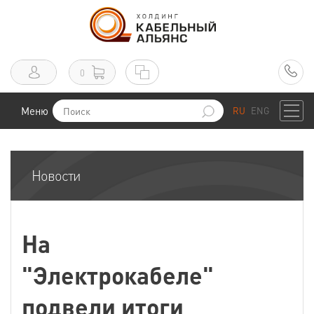
0
Меню
RU
ENG
Новости
На
"Электрокабеле"
подвели итоги