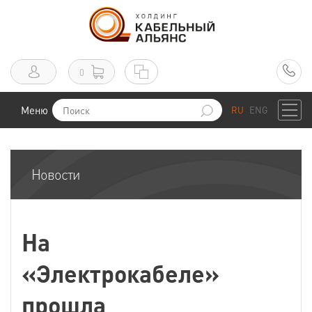
0
Меню
RU
ENG
Новости
На
«Электрокабеле»
прошла