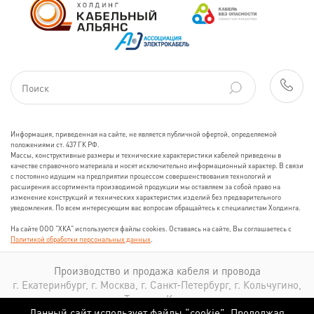
Информация, приведенная на сайте, не является публичной офертой, определяемой
положениями ст. 437 ГК РФ.
Массы, конструктивные размеры и технические характеристики кабелей приведены в
качестве справочного материала и носят исключительно информационный характер. В связи
с постоянно идущим на предприятии процессом совершенствования технологий и
расширения ассортимента производимой продукции мы оставляем за собой право на
изменение конструкций и технических характеристик изделий без предварительного
уведомления. По всем интересующим вас вопросам обращайтесь к специалистам Холдинга.
На сайте ООО "ХКА" используются файлы cookies. Оставаясь на сайте, Вы соглашаетесь с
Политикой обработки персональных данных
.
Производство и продажа кабеля и провода
г. Екатеринбург, г. Москва, г. Санкт-Петербург, г. Кольчугино,
г. Томск, г. Казань
Данный сайт использует файлы “cookie”. Продолжая