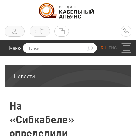
0
Меню
RU
ENG
Новости
На
«Сибкабеле»
определили