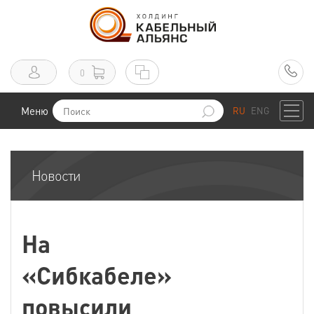
0
Меню
RU
ENG
Новости
На
«Сибкабеле»
повысили