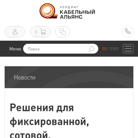
0
Меню
RU
ENG
Новости
Решения для
фиксированной,
сотовой,