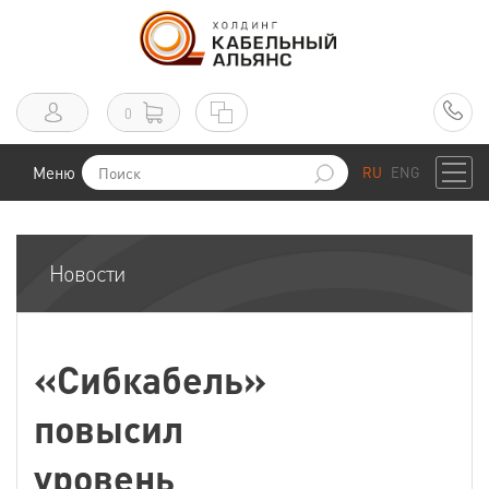
0
Меню
RU
ENG
Новости
«Сибкабель»
повысил
уровень