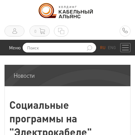
0
Меню
RU
ENG
Новости
Социальные
программы на
"Электрокабеле"