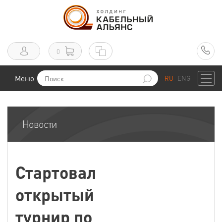
0
Меню
RU
ENG
Новости
Стартовал
открытый
турнир по