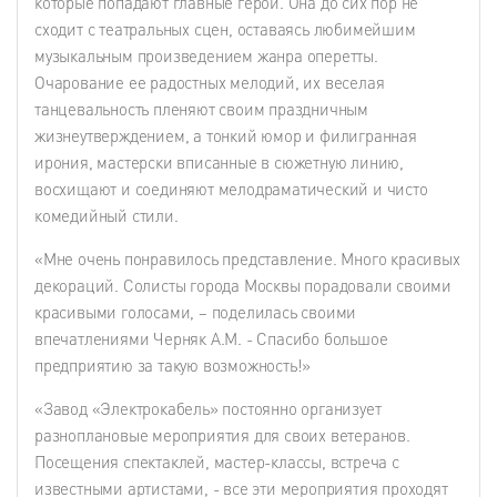
которые попадают главные герои. Она до сих пор не
сходит с театральных сцен, оставаясь любимейшим
музыкальным произведением жанра оперетты.
Очарование ее радостных мелодий, их веселая
танцевальность пленяют своим праздничным
жизнеутверждением, а тонкий юмор и филигранная
ирония, мастерски вписанные в сюжетную линию,
восхищают и соединяют мелодраматический и чисто
комедийный стили.
«Мне очень понравилось представление. Много красивых
декораций. Солисты города Москвы порадовали своими
красивыми голосами, – поделилась своими
впечатлениями Черняк А.М. - Спасибо большое
предприятию за такую возможность!»
«Завод «Электрокабель» постоянно организует
разноплановые мероприятия для своих ветеранов.
Посещения спектаклей, мастер-классы, встреча с
известными артистами, - все эти мероприятия проходят