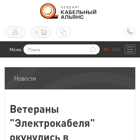
0
Меню
RU
ENG
Новости
Ветераны
"Электрокабеля"
окунулись в