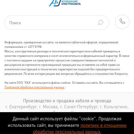
Информация, приведенная на сайте, не является публичной офертой, определяемой
положениями ст. 437 ГК РФ.
Массы, конструктивные размеры и технические характеристики кабелей приведены в
качестве справочного материала и носят исключительно информационный характер. В связи
с постоянно идущим на предприятии процессом совершенствования технологий и
расширения ассортимента производимой продукции мы оставляем за собой право на
изменение конструкций и технических характеристик изделий без предварительного
уведомления. По всем интересующим вас вопросам обращайтесь к специалистам Холдинга.
На сайте ООО "ХКА" используются файлы cookies. Оставаясь на сайте, Вы соглашаетесь с
Политикой обработки персональных данных
.
Производство и продажа кабеля и провода
г. Екатеринбург, г. Москва, г. Санкт-Петербург, г. Кольчугино,
г. Томск, г. Казань
Данный сайт использует файлы “cookie”. Продолжая
использовать сайт, вы принимаете
политику в отношении
обработки персональных данных
.