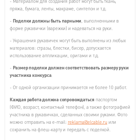
- Материалом для создания работ могут быть ткань,
пряжа, бумага, ленты, макраме, синтепон и т.д.
-
Поделки должны быть парными
, выполненными в
форме рукавички (варежки) и надеваться на руки.
- Украшения рукавичек могут быть выполнены из любых
материалов: стразы, блестки, бисер, допускается
использование аппликации, оригами и т.д.
-
Размер поделки должен соответствовать размеру руки
участника конкурса
.
- От одной организации принимается не более 10 работ.
Каждая работа должна сопровождаться
паспортом
(ФИО, возраст, контактный телефон), а также фотографией
участника в рукавичках, сделанных своими руками. Фото
можно отправить на e-mail:
reklama@elcable.ru
или
сохранить на флеш-карту и передать с поделкой.