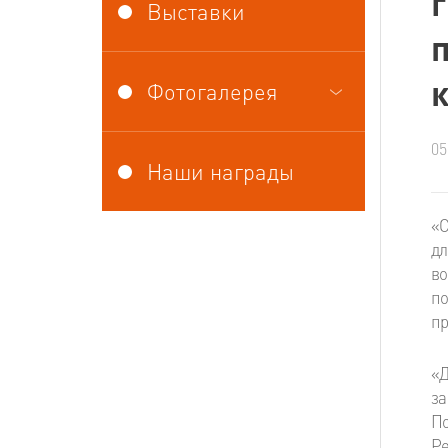
Выставки
Фотогалерея
05
Наши награды
«С
дл
во
по
пр
«Д
за
По
Ре