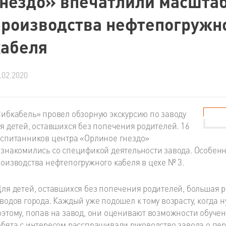
гнездо» впечатлили масшта
производства нефтепогружн
кабеля
.02.2020
ибкабель» провел обзорную экскурсию по заводу
я детей, оставшихся без попечения родителей. 16
спитанников центра «Орлиное гнездо»
знакомились со спецификой деятельности завода. Особен
оизводства нефтепогружного кабеля в цехе № 3.
ля детей, оставшихся без попечения родителей, большая р
водов города. Каждый уже подошел к тому возрасту, когда 
этому, попав на завод, они оценивают возможности обучен
бята с интересом расспрашивали руководство завода о пер