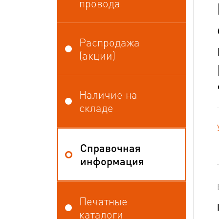
провода
Распродажа
(акции)
Наличие на
складе
Справочная
информация
Печатные
каталоги