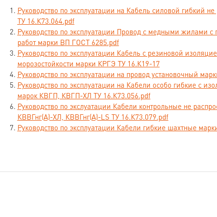
Нормативные документы:
ТУ 16-705.499-2010, ГОСТ 31996-2012
Руководство по эксплуатации на Кабель силовой гибкий 
ТУ 16.К73.064.pdf
Сделано в России
Руководство по эксплуатации Провод с медными жилами с
работ марки ВП ГОСТ 6285.pdf
Назначение
Руководство по эксплуатации Кабель с резиновой изоляци
морозостойкости марки КРГЭ ТУ 16.К19-17
Кабели предназначены для передачи и распределения электрической
Руководство по эксплуатации на провод установочный марк
установках на номинальное переменное напряжение 0,66 и 1 кВ номин
Руководство по эксплуатации на Кабели особо гибкие с из
марок КВГП, КВГП-ХЛ ТУ 16.К73.056.pdf
Номинальное сечение основных жил кабелей, мм²:
1,5; 2,5; 4; 6; 10; 
Руководство по экслуатации Кабели контрольные не распро
500; 625; 630; 800; 1000.
КВВГнг(А)-ХЛ, КВВГнг(А)-LS ТУ 16.К73.079.pdf
Руководство по эксплуатации Кабели гибкие шахтные марк
Число токопроводящих жил:
от 1 до 5.
Вид климатического исполнения:
УХЛ и Т категорий размещения 1, 5
Условия безопасной эксплуатации и монтажа
Прокладку и монтаж кабелей осуществляют в соответствии с «Правила