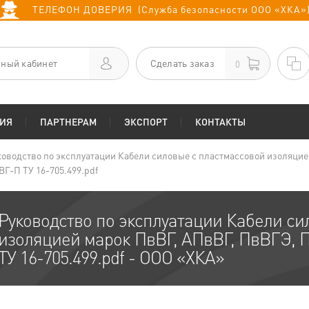
ТЕЛЕФОН ДОВЕРИЯ (Служба безопасности ООО «ХКА»
ный кабинет
Сделать заказ
0
ИЯ
ПАРТНЕРАМ
ЭКСПОРТ
КОНТАКТЫ
ководство по эксплуатации Кабели силовые с пластмассовой изоляци
ВГ-П ТУ 16-705.499.pdf
Руководство по эксплуатации Кабели си
изоляцией марок ПвВГ, АПвВГ, ПвВГЭ,
ТУ 16-705.499.pdf - ООО «ХКА»