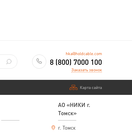
 среды от плюс 50 до минус 50 °С (кроме
о 98% при температуре до 35 °С. Кабели марок
кружающей среды от минус 60 °С до плюс 50
 кабельных сооружениях и помещениях.
п, АПвБШп, ПвВГ-П, АПвВГ-П не должны
hka@holdcable.com
окладке кабелей обязательно применение
8 (800) 7000 100
ны распространять горение в пучках по
Заказать звонок
рассе прокладке, в том числе и на
Карта сайта
 для прокладки в земле (траншеях)
пускается их применение для прокладки через
АО «НИКИ г.
Томск»
г. Томск
ката — не более 70 °С;