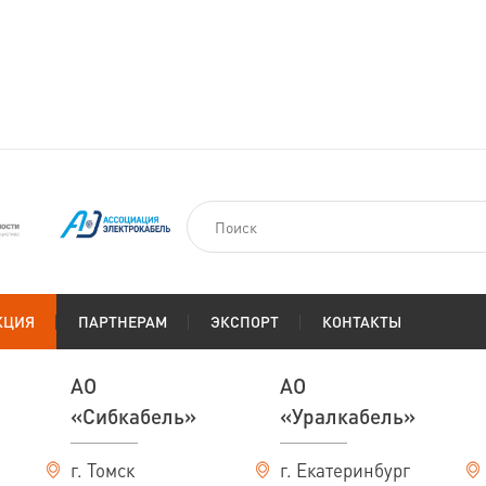
Кабели предназначены для эксплуатации при температуре окружающей
кабелей марок ПвБШп, АПвБШп); относительной влажности воздуха д
ПвБШп, АПвБШп предназначены для эксплуатации при температуре о
°С.
Кабели предназначены для прокладки одиночных кабельных линий в
Кабели марок ПвВГ, АПвВГ, ПвВГЭ, АПвВГЭ, ПвБШв, АПвБШв, ПвБШ
распространять горение при одиночной прокладке. При групповой пр
средств огнезащиты. Кабели марок ПвБШвнг(В), АПвБШвнг(В) не долж
категории В.
Кабели могут быть проложены без ограничения разности уровней по т
КЦИЯ
ПАРТНЕРАМ
ЭКСПОРТ
КОНТАКТЫ
вертикальных участках. Кабели марок ПвБШп, АПвБШп предназначены
независимо от коррозионной активности грунтов и грунтовых вод. До
несудоходные реки и водоемы при условии заглубления в грунт.
АО
АО
«Сибкабель»
«Уралкабель»
Длительно допустимая температура нагрева токопроводящих жил:
г. Томск
г. Екатеринбург
кабелей с изоляцией из поливинилхлоридного пласти