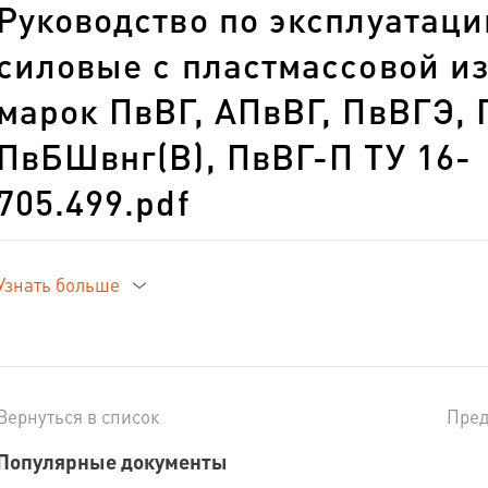
Руководство по эксплуатац
силовые с пластмассовой и
марок ПвВГ, АПвВГ, ПвВГЭ,
ПвБШвнг(В), ПвВГ-П ТУ 16-
705.499.pdf
Руководство по эксплуатации
Узнать больше
пластмассовой изоляцией на 
кВ
Вернуться в список
Пре
Сертификат:
ТС RU C-RU.МА09.В.00107
Популярные документы