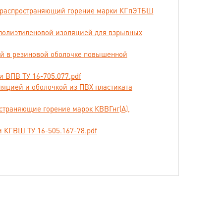
не распространяющий горение марки КГпЭТБШ
 полиэтиленовой изоляцией для взрывных
ей в резиновой оболочке повышенной
 энергии в стационарных электротехнических
и ВПВ ТУ 16-705.077.pdf
альной частотой 50 Гц.
оляцией и оболочкой из ПВХ пластиката
16; 25; 35; 50; 70; 95; 120; 150; 185; 240; 300; 400;
страняющие горение марок КВВГнг(А),
и КГВШ ТУ 16-505.167-78.pdf
 по ГОСТ 15150.
ми устройства электроустановок».