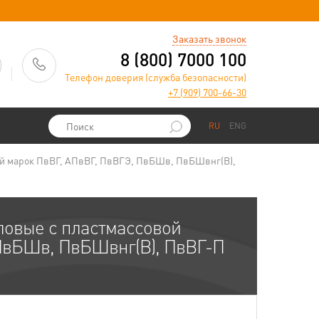
)
Заказать звонок
8 (800) 7000 100
Телефон доверия (служба безопасности)
+7 (909) 700-66-30
RU
ENG
ей марок ПвВГ, АПвВГ, ПвВГЭ, ПвБШв, ПвБШвнг(В),
ловые с пластмассовой
 ПвБШв, ПвБШвнг(В), ПвВГ-П