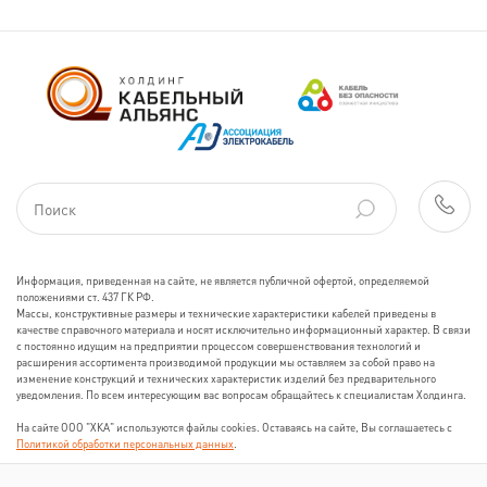
кабелей проводят в соответствии с
«Правилами устройства
электроустановок», «Правилами
технической эксплуатации и
правилами технической
безопасности при эксплуатации
электроустановок потребителей»,
утвержденными Госэнергонадзором.
- Не допускается барабан с кабелем
класть плашмя, сматывать кабель
через щеку барабана.
- Перекатывание барабана с
Информация, приведенная на сайте, не является публичной офертой, определяемой
положениями ст. 437 ГК РФ.
кабелем необходимо производить
Массы, конструктивные размеры и технические характеристики кабелей приведены в
по стрелке, нанесенной на щеке
качестве справочного материала и носят исключительно информационный характер. В связи
с постоянно идущим на предприятии процессом совершенствования технологий и
барабана и указывающей
расширения ассортимента производимой продукции мы оставляем за собой право на
направление вращения барабана.
изменение конструкций и технических характеристик изделий без предварительного
уведомления. По всем интересующим вас вопросам обращайтесь к специалистам Холдинга.
- Запрещается перемещение
кабелей волоком по любой
На сайте ООО "ХКА" используются файлы cookies. Оставаясь на сайте, Вы соглашаетесь с
Политикой обработки персональных данных
.
поверхности с применением
механизмов. Допускается