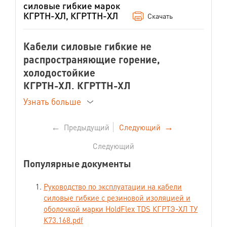
силовые гибкие марок
КГРТН-ХЛ, КГРТТН-ХЛ
Скачать
Кабели силовые гибкие не
распространяющие горение,
холодостойкие
КГРТН-ХЛ, КГРТТН-ХЛ
ТУ 16.К73.084-2007
Узнать больше
←
Предыдущий
Следующий
→
Назначение
Следующий
Кабели предназначены для
Популярные документы
присоединения передвижных
машин, механизмов и оборудования
к электрическим сетям на
Руководство по эксплуатации на кабели
номинальное напряжение 380 и 660
силовые гибкие с резиновой изоляцией и
В переменного тока частоты до 400
оболочкой марки HoldFlex TDS КГРТЭ-ХЛ ТУ
Гц или постоянное напряжение 700
К73.168.pdf