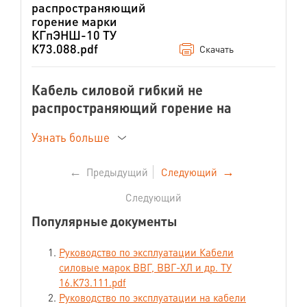
распространяющий
горение марки
КГпЭНШ-10 ТУ
К73.088.pdf
Скачать
Кабель силовой гибкий не
распространяющий горение на
номинальное переменное
Узнать больше
напряжение 10 кВ
HoldMine* КГпЭНШ-10
←
Предыдущий
Следующий
→
ТУ 16.К73.088-2008 «Кабели силовые
гибкие на напряжение 10 кВ»
Следующий
ГОСТ 31945-2012 «Кабели гибкие и
Популярные документы
шнуры для подземных и открытых
горных работ»
Руководство по эксплуатации Кабели
силовые марок ВВГ, ВВГ-ХЛ и др. ТУ
Назначение
16.К73.111.pdf
Кабель предназначен для
Руководство по эксплуатации на кабели