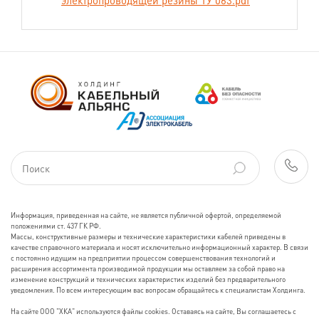
электропроводящей резины ТУ 063.pdf
УХЛ, категория размещения 5 по
ГОСТ 15150.
- Прокладка и эксплуатация кабеля
должны производиться в
соответствии с «Правилами
технической эксплуатации угольных
и сланцевых шахт», «Правилами
технической эксплуатации
электроустановок потребителей»,
«Руководством по эксплуатации и
ремонту гибких кабелей на
напряжение 6-10 кВ на открытых
горных работах», «Указаниями по
Информация, приведенная на сайте, не является публичной офертой, определяемой
заделкам, ремонту и соединениям
положениями ст. 437 ГК РФ.
Массы, конструктивные размеры и технические характеристики кабелей приведены в
гибкого кабеля с экранами из
качестве справочного материала и носят исключительно информационный характер. В связи
электропроводящей резины».
с постоянно идущим на предприятии процессом совершенствования технологий и
расширения ассортимента производимой продукции мы оставляем за собой право на
изменение конструкций и технических характеристик изделий без предварительного
- Минимально допустимый радиус
уведомления. По всем интересующим вас вопросам обращайтесь к специалистам Холдинга.
изгиба кабеля:
На сайте ООО "ХКА" используются файлы cookies. Оставаясь на сайте, Вы соглашаетесь с