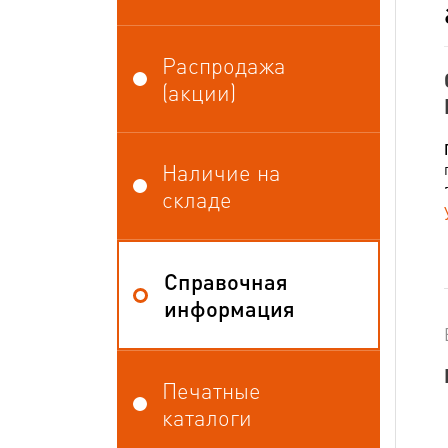
Распродажа
(акции)
Наличие на
складе
Справочная
информация
Печатные
каталоги