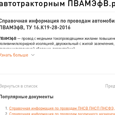
автотракторным ПВАМЭфВ.p
Справочная информация по проводам автомоб
ПВАМЭфВ, ТУ 16.К19-28-2016
ПВАМЭфВ
— провод с медными токопроводящими жилами повышенно
поливинилхлоридной изоляцией, двухжильный с жилой заземления, 
поливинилхлоридной оболочке, теплостойкий.
Узнать больше
Провода соответствуют требованиям
ISO 6722-1
. В соответствии с ди
комиссии ЕС 2002/252/ЕС от 27.06.2002 г. провода не содержат свине
Номинальное сечение токопроводящей жилы, 
радиальные толщины изоляции, максимальный
Вернуться в список
Пре
масса провода (справочные данные), электрич
Популярные документы
токопроводящей жилы
Справочная информация по проводам ПНСВ ПНСП ПНСФЭ,
Справочная информация по проводам различного назначен
Толщина