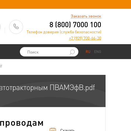
)
Заказать звонок
8 (800) 7000 100
Телефон доверия (служба безопасности)
+7 (909) 700-66-30
RU
ENG
f
автотракторным ПВАМЭфВ.pdf
 проводам
Скачать