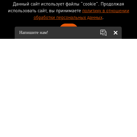
Данный сайт использует файлы “cookie”. Продолжая
использовать сайт, вы принимаете
политику в отношении
обработки персональных данных
.
ОК
Напишите нам!
Информация, приведенная на сайте, не является публичной офертой, определяемой
положениями ст. 437 ГК РФ.
Массы, конструктивные размеры и технические характеристики кабелей приведены в
качестве справочного материала и носят исключительно информационный характер. В связи
с постоянно идущим на предприятии процессом совершенствования технологий и
расширения ассортимента производимой продукции мы оставляем за собой право на
изменение конструкций и технических характеристик изделий без предварительного