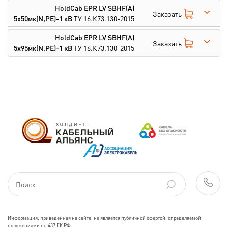
HoldCab EPR LV SBHF(A)
Заказать
5х50мк(N,PE)-1 кВ
ТУ 16.К73.130-2015
HoldCab EPR LV SBHF(A)
Заказать
5х95мк(N,PE)-1 кВ
ТУ 16.К73.130-2015
Информация, приведенная на сайте, не является публичной офертой, определяемой
положениями ст. 437 ГК РФ.