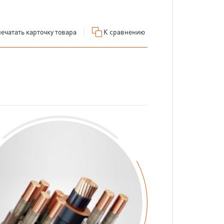
ечатать
карточку товара
К сравнению