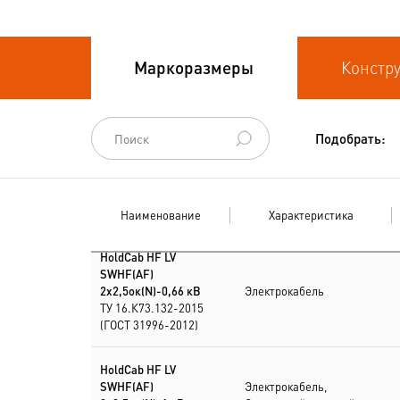
Кабели судовые
Кабели
Маркоразмеры
Констр
термоэлектродные
Кабели управления
Подобрать:
Наименование
Характеристика
HoldCab HF LV
SWHF(AF)
2х2,5ок(N)-0,66 кВ
Электрокабель
ТУ 16.К73.132-2015
(ГОСТ 31996-2012)
HoldCab HF LV
SWHF(AF)
Электрокабель,