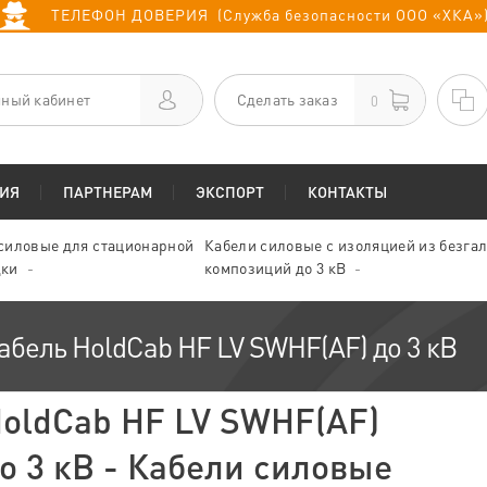
ТЕЛЕФОН ДОВЕРИЯ (Служба безопасности ООО «ХКА»
ный кабинет
Сделать заказ
0
ИЯ
ПАРТНЕРАМ
ЭКСПОРТ
КОНТАКТЫ
силовые для стационарной
Кабели силовые с изоляцией из безга
дки
композиций до 3 кВ
абель HoldCab HF LV SWHF(AF) до 3 кВ
oldCab HF LV SWHF(AF)
о 3 кВ - Кабели силовые