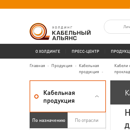
Лич
О ХОЛДИНГЕ
ПРЕСС-ЦЕНТР
ПРОДУКЦ
Главная
Продукция
Кабельная
Кабели 
продукция
прокла
К
Кабельная
продукция
H
По назначению
По отрасли
д