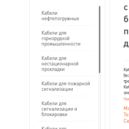
с
Кабели
б
нефтепогружные
п
Кабели для
горнорудной
д
промышленности
Кабели для
нестационарной
прокладки
Ка
бе
тр
Кабели для пожарной
Ка
сигнализации
эл
Чи
Кабели для
Ма
сигнализации и
блокировки
Те
Се
Кабели для