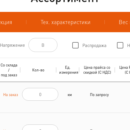
укция
Тех. характеристики
Вес 
Напряжение
Распродажа
Н
Со склада
Ед.
Цена прайса со
Цена 
/
Кол-во
измерения
скидкой (С НДС)
(С
под заказ
На заказ
км
По запросу