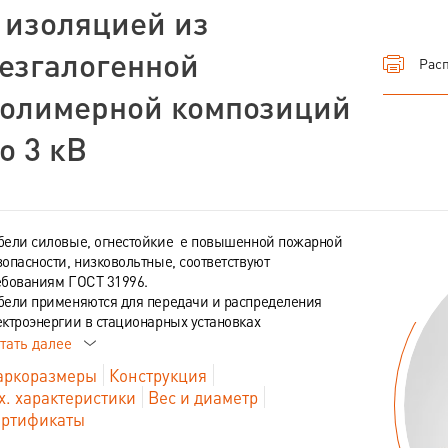
 изоляцией из
езгалогенной
Расп
олимерной композиций
о 3 кВ
бели силовые, огнестойкие е повышенной пожарной
зопасности, низковольтные, соответствуют
ебованиям ГОСТ 31996.
бели применяются для передачи и распределения
ектроэнергии в стационарных установках
тать далее
ркоразмеры
Конструкция
х. характеристики
Вес и диаметр
ртификаты