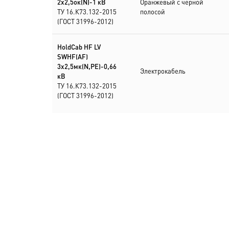
2х2,5ок(N)-1 кВ
Оранжевый с черной
ТУ 16.К73.132-2015
полосой
(ГОСТ 31996-2012)
HoldCab HF LV
SWHF(AF)
3х2,5мк(N,PE)-0,66
Электрокабель
кВ
ТУ 16.К73.132-2015
(ГОСТ 31996-2012)