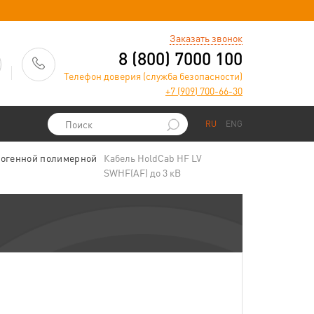
)
Заказать звонок
8 (800) 7000 100
Телефон доверия (служба безопасности)
+7 (909) 700-66-30
RU
ENG
логенной полимерной
Кабель HoldCab HF LV
SWHF(AF) до 3 кВ