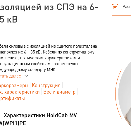
золяцией из СПЭ на 6-
Расп
5 кВ
бели силовые с изоляцией из сшитого полиэтилена
 напряжение 6 – 35 кВ. Кабели по конструктивному
полнению, техническим характеристикам и
сплуатационным свойствам соответствуют
ждународному стандарту МЭК
тать далее
ркоразмеры
Конструкция
х. характеристики
Вес и диаметр
ртификаты
Характеристики HoldCab MV
W(WPI1)PE