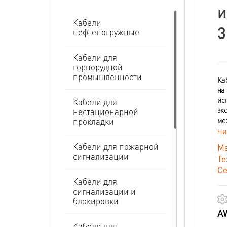
и
Кабели
3
нефтепогружные
Кабели для
горнорудной
промышленности
Ка
на
ис
Кабели для
эк
нестационарной
ме
прокладки
Чи
Кабели для пожарной
Ма
сигнализации
Те
Се
Кабели для
сигнализации и
блокировки
A
Кабели для