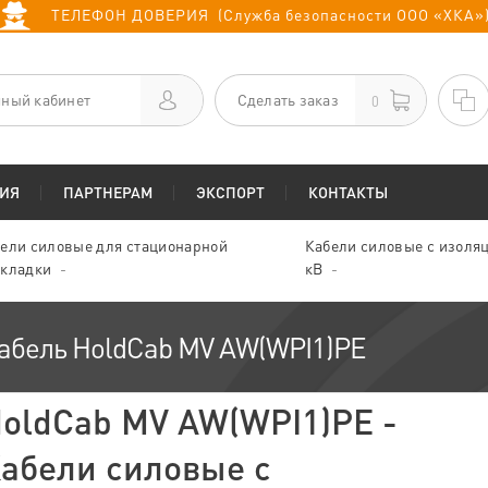
ТЕЛЕФОН ДОВЕРИЯ (Служба безопасности ООО «ХКА»
ный кабинет
Сделать заказ
0
ИЯ
ПАРТНЕРАМ
ЭКСПОРТ
КОНТАКТЫ
ели силовые для стационарной
Кабели силовые с изоляц
кладки
кВ
абель HoldCab MV AW(WPI1)PE
oldCab MV AW(WPI1)PE -
абели силовые с