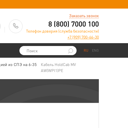
)
Заказать звонок
8 (800) 7000 100
Телефон доверия (служба безопасности)
+7 (909) 700-66-30
RU
ENG
ией из СПЭ на 6-35
Кабель HoldCab MV
AW(WPI1)PE