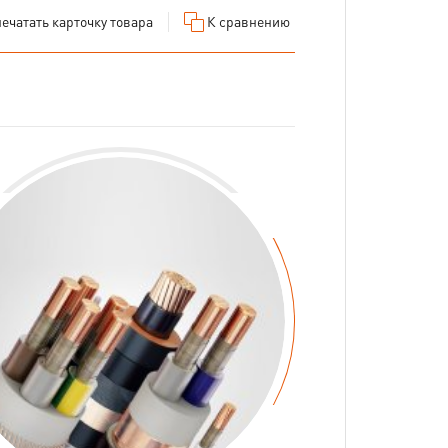
ечатать
карточку товара
К сравнению