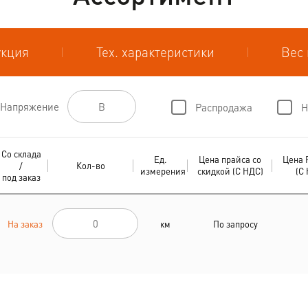
укция
Тех. характеристики
Вес 
Напряжение
Распродажа
Н
Со склада
Ед.
Цена прайса со
Цена 
/
Кол-во
измерения
скидкой (С НДС)
(С
под заказ
На заказ
км
По запросу