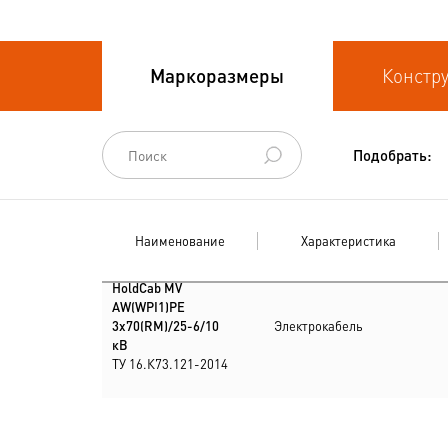
Кабели судовые
Кабели
Маркоразмеры
Констр
термоэлектродные
Кабели управления
Подобрать:
Наименование
Характеристика
HoldCab MV
AW(WPI1)PE
3х70(RM)/25-6/10
Электрокабель
кВ
ТУ 16.К73.121-2014